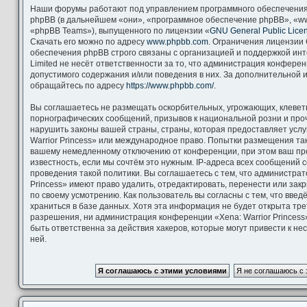
Наши форумы работают под управлением программного обеспечения
phpBB (в дальнейшем «они», «программное обеспечение phpBB», «ww
«phpBB Teams»), выпущенного по лицензии «
GNU General Public Lice
Скачать его можно по адресу
www.phpbb.com
. Ограничения лицензии
обеспечения phpBB строго связаны с организацией и поддержкой ин
Limited не несёт ответственности за то, что администрация конфере
допустимого содержания и/или поведения в них. За дополнительной
обращайтесь по адресу
https://www.phpbb.com/
.
Вы соглашаетесь не размещать оскорбительных, угрожающих, клевет
порнографических сообщений, призывов к национальной розни и про
нарушить законы вашей страны, страны, которая предоставляет услу
Warrior Princess» или международное право. Попытки размещения та
вашему немедленному отключению от конференции, при этом ваш пр
известность, если мы сочтём это нужным. IP-адреса всех сообщений
проведения такой политики. Вы соглашаетесь с тем, что администрат
Princess» имеют право удалить, отредактировать, перенести или зак
по своему усмотрению. Как пользователь вы согласны с тем, что вве
храниться в базе данных. Хотя эта информация не будет открыта тр
разрешения, ни администрация конференции «Xena: Warrior Princess»
быть ответственна за действия хакеров, которые могут привести к н
ней.