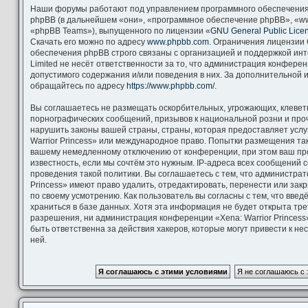
Наши форумы работают под управлением программного обеспечения
phpBB (в дальнейшем «они», «программное обеспечение phpBB», «ww
«phpBB Teams»), выпущенного по лицензии «
GNU General Public Lice
Скачать его можно по адресу
www.phpbb.com
. Ограничения лицензии
обеспечения phpBB строго связаны с организацией и поддержкой ин
Limited не несёт ответственности за то, что администрация конфере
допустимого содержания и/или поведения в них. За дополнительной
обращайтесь по адресу
https://www.phpbb.com/
.
Вы соглашаетесь не размещать оскорбительных, угрожающих, клевет
порнографических сообщений, призывов к национальной розни и про
нарушить законы вашей страны, страны, которая предоставляет услу
Warrior Princess» или международное право. Попытки размещения та
вашему немедленному отключению от конференции, при этом ваш пр
известность, если мы сочтём это нужным. IP-адреса всех сообщений
проведения такой политики. Вы соглашаетесь с тем, что администрат
Princess» имеют право удалить, отредактировать, перенести или зак
по своему усмотрению. Как пользователь вы согласны с тем, что вве
храниться в базе данных. Хотя эта информация не будет открыта тр
разрешения, ни администрация конференции «Xena: Warrior Princess»
быть ответственна за действия хакеров, которые могут привести к н
ней.