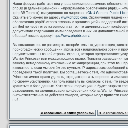
Наши форумы работают под управлением программного обеспечения
phpBB (в дальнейшем «они», «программное обеспечение phpBB», «ww
«phpBB Teams»), выпущенного по лицензии «
GNU General Public Lice
Скачать его можно по адресу
www.phpbb.com
. Ограничения лицензии
обеспечения phpBB строго связаны с организацией и поддержкой ин
Limited не несёт ответственности за то, что администрация конфере
допустимого содержания и/или поведения в них. За дополнительной
обращайтесь по адресу
https://www.phpbb.com/
.
Вы соглашаетесь не размещать оскорбительных, угрожающих, клевет
порнографических сообщений, призывов к национальной розни и про
нарушить законы вашей страны, страны, которая предоставляет услу
Warrior Princess» или международное право. Попытки размещения та
вашему немедленному отключению от конференции, при этом ваш пр
известность, если мы сочтём это нужным. IP-адреса всех сообщений
проведения такой политики. Вы соглашаетесь с тем, что администрат
Princess» имеют право удалить, отредактировать, перенести или зак
по своему усмотрению. Как пользователь вы согласны с тем, что вве
храниться в базе данных. Хотя эта информация не будет открыта тр
разрешения, ни администрация конференции «Xena: Warrior Princess»
быть ответственна за действия хакеров, которые могут привести к н
ней.