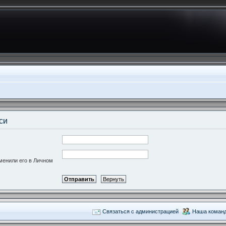
си
зменили его в Личном
Связаться с администрацией
Наша коман