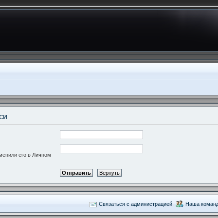
си
зменили его в Личном
Связаться с администрацией
Наша коман