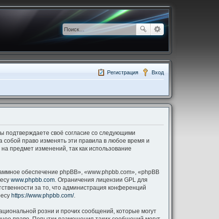
Регистрация
Вход
), вы подтверждаете своё согласие со следующими
за собой право изменять эти правила в любое время и
 на предмет изменений, так как использование
аммное обеспечение phpBB», «www.phpbb.com», «phpBB
ресу
www.phpbb.com
. Ограничения лицензии GPL для
тственности за то, что администрация конференций
ресу
https://www.phpbb.com/
.
ациональной розни и прочих сообщений, которые могут