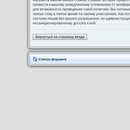
нарушить законы вашей страны, страны, которая предост
привести к вашему немедленному отключению от конферен
для возможности проведения такой политики. Вы соглашае
любую тему в любое время по своему усмотрению. Как по
третьим лицам без вашего разрешения, ни администрация 
несанкционированному доступу к ней.
Вернуться на страницу входа
Список форумов