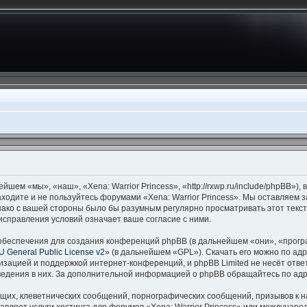
ейшем «мы», «наш», «Xena: Warrior Princess», «http://rxwp.ru/include/phpBB»
аходите и не пользуйтесь форумами «Xena: Warrior Princess». Мы оставляем 
нако с вашей стороны было бы разумным регулярно просматривать этот текст
исправления условий означает ваше согласие с ними.
беспечения для создания конференций phpBB (в дальнейшем «они», «прогр
 General Public License v2
» (в дальнейшем «GPL»). Скачать его можно по ад
изацией и поддержкой интернет-конференций, и phpBB Limited не несёт отве
оведения в них. За дополнительной информацией о phpBB обращайтесь по ад
щих, клеветнических сообщений, порнографических сообщений, призывов к н