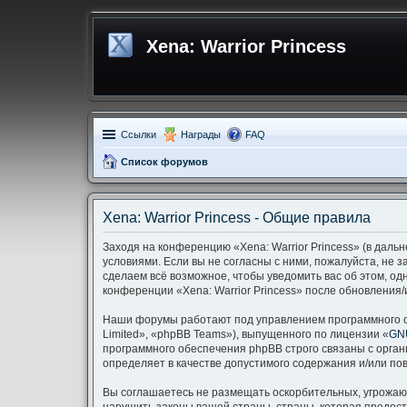
Xena: Warrior Princess
Ссылки
Награды
FAQ
Список форумов
Xena: Warrior Princess - Общие правила
Заходя на конференцию «Xena: Warrior Princess» (в дальн
условиями. Если вы не согласны с ними, пожалуйста, не з
сделаем всё возможное, чтобы уведомить вас об этом, од
конференции «Xena: Warrior Princess» после обновления/
Наши форумы работают под управлением программного о
Limited», «phpBB Teams»), выпущенного по лицензии «
GNU
программного обеспечения phpBB строго связаны с орган
определяет в качестве допустимого содержания и/или п
Вы соглашаетесь не размещать оскорбительных, угрожаю