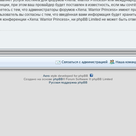
авляет услуги хостинга для форумов «Xena: Warrior Princess» или междунар
ции, при этом ваш провайдер будет поставлен в известность, если мы сочт
тесь с тем, что администраторы форумов «Xena: Warrior Princess» имеют пр
льзователь вы согласны с тем, что введённая вами информация будет хранить
конференции «Xena: Warrior Princess», ни phpBB Limited не может быть ответ
Связаться с администрацией
Наша коман
Aero
style developed for phpBB
Создано на основе
phpBB
® Forum Software © phpBB Limited
Русская поддержка phpBB