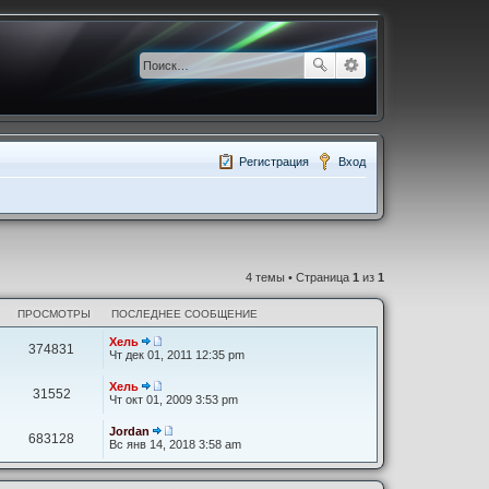
Регистрация
Вход
4 темы • Страница
1
из
1
ПРОСМОТРЫ
ПОСЛЕДНЕЕ СООБЩЕНИЕ
Хель
374831
П
Чт дек 01, 2011 12:35 pm
е
р
Хель
е
31552
П
Чт окт 01, 2009 3:53 pm
й
е
т
р
Jordan
и
е
683128
П
Вс янв 14, 2018 3:58 am
к
й
е
п
т
р
о
и
е
с