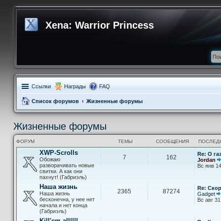
Xena: Warrior Princess
Ссылки
Награды
FAQ
Список форумов
Жизненные форумы
Жизненные форумы
ФОРУМ
ТЕМЫ
СООБЩЕНИЯ
ПОСЛЕД
XWP-Scrolls
Re: О га
7
162
Обожаю
Jordan
разворачивать новые
Вс янв 14
свитки. А как они
пахнут! (Габриэль)
Наша жизнь
Re: Скор
2365
87274
Наша жизнь
Gadget
бесконечна, у нее нет
Вс авг 31
начала и нет конца
(Габриэль)
Kill'em all!!!!