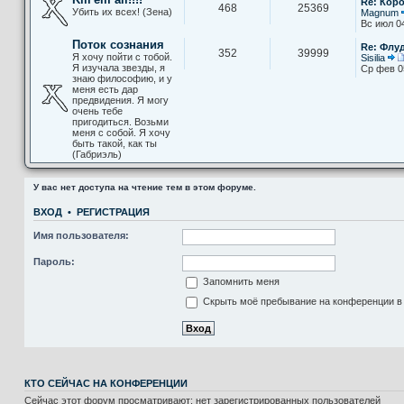
Re: Кор
468
25369
Убить их всех! (Зена)
Magnum
Вс июл 0
Поток сознания
Re: Флу
352
39999
Я хочу пойти с тобой.
Sisilia
Я изучала звезды, я
Ср фев 0
знаю философию, и у
меня есть дар
предвидения. Я могу
очень тебе
пригодиться. Возьми
меня с собой. Я хочу
быть такой, как ты
(Габриэль)
У вас нет доступа на чтение тем в этом форуме.
ВХОД
•
РЕГИСТРАЦИЯ
Имя пользователя:
Пароль:
Запомнить меня
Скрыть моё пребывание на конференции в 
КТО СЕЙЧАС НА КОНФЕРЕНЦИИ
Сейчас этот форум просматривают: нет зарегистрированных пользователей