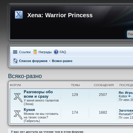
Xena: Warrior Princess
Ссылки
Награды
FAQ
Список форумов
Всяко-разно
Всяко-разно
ФОРУМ
ТЕМЫ
СООБЩЕНИЯ
ПОСЛЕД
Разговоры обо
Re: Игры
129
2507
всем и сразу
Kottor
Пт июн 2
У меня много талантов
(Зена)
Кухня
Заготов
174
1682
Можем ли мы готовить
Renata67
на твоих соках?
Пт сен 13
(Габриэль)
У вас нет доступа на чтение тем в этом форуме.