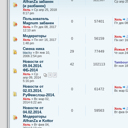
AlfranZa забанен
Ср апр 25
(и разбанен)
Хель
» Ср апр 25, 2018
8:17 pm
Пользователь
Хель
0
57401
Magnum забанен
Пт дек 08
Хель
» Пт дек 08, 2017
12:10 am
Модераторы
Хель
0
56159
Хель
» Пн окт 16, 2017
Пн окт 16
1:48 pm
Смена ника
Йожык П
29
77449
blacky
» Вт янв 10,
Чт ноя 24
2006 2:54 pm
Новости от
Tambouri
42
102113
09.04.2014.
Вт ноя 18
ФБ-2014
Хель
» Ср
1
2
апр 09, 2014
5:16 pm
Новости от
Хель
0
61472
02.03.2014.
Вс мар 0
РуФемслэш-2014.
Хель
» Вс мар 02,
2014 6:22 am
Новости от
Хель
0
59563
04.02.2014.
Вт фев 0
Модераторы
AlfranZa и Kottor
Хель
» Вт фев 04,
2014 5:13 pm