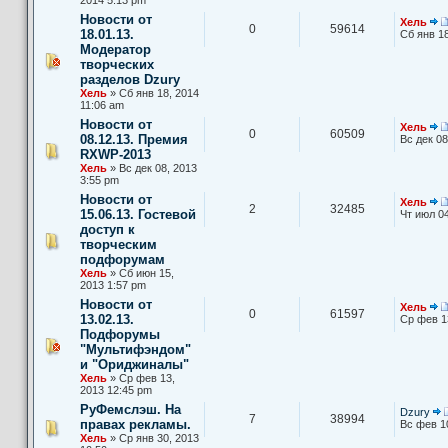
Новости от
Хель
0
59614
18.01.13.
Сб янв 18
Модератор
творческих
разделов Dzury
Хель
» Сб янв 18, 2014
11:06 am
Новости от
Хель
0
60509
08.12.13. Премия
Вс дек 08
RXWP-2013
Хель
» Вс дек 08, 2013
3:55 pm
Новости от
Хель
2
32485
15.06.13. Гостевой
Чт июл 04
доступ к
творческим
подфорумам
Хель
» Сб июн 15,
2013 1:57 pm
Новости от
Хель
0
61597
13.02.13.
Ср фев 1
Подфорумы
"Мультифэндом"
и "Ориджиналы"
Хель
» Ср фев 13,
2013 12:45 pm
РуФемслэш. На
Dzury
7
38994
правах рекламы.
Вс фев 1
Хель
» Ср янв 30, 2013