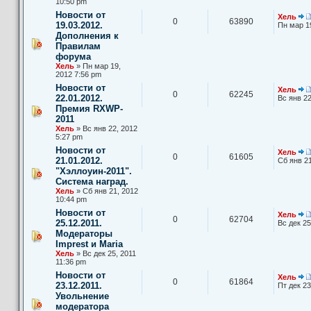
10:50 pm
Новости от
Хель
0
63890
19.03.2012.
Пн мар 1
Дополнения к
Правилам
форума
Хель
» Пн мар 19,
2012 7:56 pm
Новости от
Хель
0
62245
22.01.2012.
Вс янв 22
Премия RXWP-
2011
Хель
» Вс янв 22, 2012
5:27 pm
Новости от
Хель
0
61605
21.01.2012.
Сб янв 21
"Хэллоуин-2011".
Система наград.
Хель
» Сб янв 21, 2012
10:44 pm
Новости от
Хель
0
62704
25.12.2011.
Вс дек 25
Модераторы
Imprest и Maria
Хель
» Вс дек 25, 2011
11:36 pm
Новости от
Хель
0
61864
23.12.2011.
Пт дек 23
Увольнение
модератора