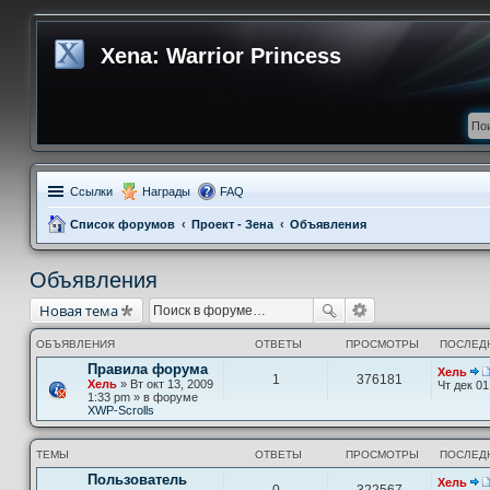
Xena: Warrior Princess
Ссылки
Награды
FAQ
Список форумов
Проект - Зена
Объявления
Объявления
Новая тема
ОБЪЯВЛЕНИЯ
ОТВЕТЫ
ПРОСМОТРЫ
ПОСЛЕД
Правила форума
Хель
1
376181
Хель
» Вт окт 13, 2009
Чт дек 01
1:33 pm » в форуме
XWP-Scrolls
ТЕМЫ
ОТВЕТЫ
ПРОСМОТРЫ
ПОСЛЕД
Пользователь
Хель
0
322567