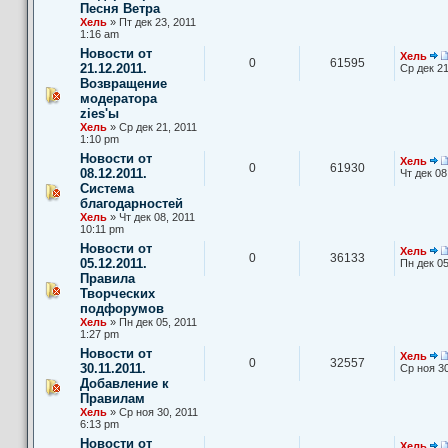
Песня Ветра
Хель
» Пт дек 23, 2011
1:16 am
Новости от
Хель
0
61595
21.12.2011.
Ср дек 21
Возвращение
модератора
zies'ы
Хель
» Ср дек 21, 2011
1:10 pm
Новости от
Хель
0
61930
08.12.2011.
Чт дек 08
Система
благодарностей
Хель
» Чт дек 08, 2011
10:11 pm
Новости от
Хель
0
36133
05.12.2011.
Пн дек 05
Правила
Творческих
подфорумов
Хель
» Пн дек 05, 2011
1:27 pm
Новости от
Хель
0
32557
30.11.2011.
Ср ноя 30
Добавление к
Правилам
Хель
» Ср ноя 30, 2011
6:13 pm
Новости от
Хель