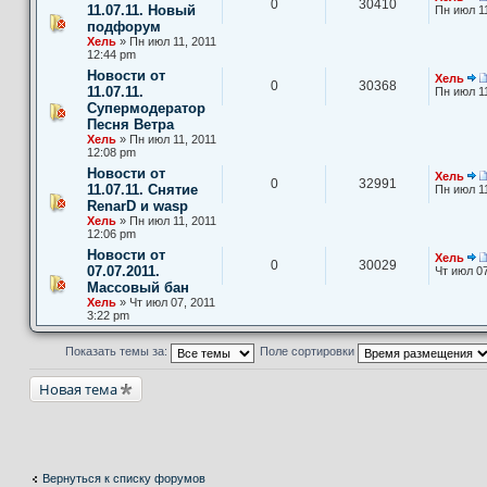
0
30410
11.07.11. Новый
Пн июл 11
подфорум
Хель
» Пн июл 11, 2011
12:44 pm
Новости от
Хель
0
30368
11.07.11.
Пн июл 11
Супермодератор
Песня Ветра
Хель
» Пн июл 11, 2011
12:08 pm
Новости от
Хель
0
32991
11.07.11. Снятие
Пн июл 11
RenarD и wasp
Хель
» Пн июл 11, 2011
12:06 pm
Новости от
Хель
0
30029
07.07.2011.
Чт июл 07
Массовый бан
Хель
» Чт июл 07, 2011
3:22 pm
Показать темы за:
Поле сортировки
Новая тема
Вернуться к списку форумов