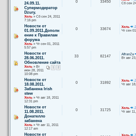
0
33450
24.09.11.
Сб сен 24
Супермодератор
Dzury.
Хель
» Сб сен 24, 2011
7:16 pm
Новости от
Хель
0
33674
01.09.2011.Дополн
Чт сен 01
ение к Правилам
форума
Хель
» Чт сен 01, 2011
5:57 pm
Новости от
AlfranZa
33
82147
28.06.2011.
Вт авг 23
Обновление сайта
Хель
» Вт
1
2
июн 28, 2011
10:08 pm
Новости от
Хель
0
31892
18.08.2011.
Чт авг 18
Забанена Irish
stew
Хель
» Чт авг 18, 2011
12:31 pm
Новости от
Хель
0
31725
11.08.2011.
Чт авг 11
Донателло
забанена
Хель
» Чт авг 11, 2011
12:17 am
Новости от
Хель