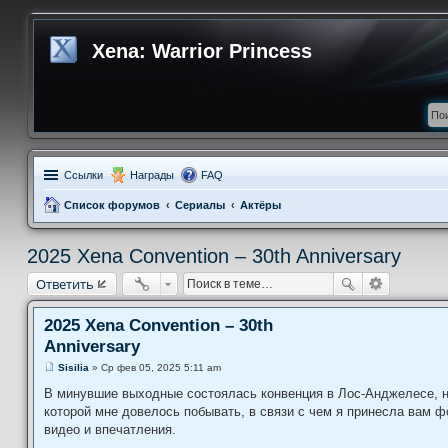
Xena: Warrior Princess
Ссылки
Награды
FAQ
Список форумов
Сериалы
Актёры
2025 Xena Convention – 30th Anniversary
Ответить
2025 Xena Convention – 30th
Anniversary
Sisilia
»
Ср фев 05, 2025 5:11 am
С
о
В минувшие выходные состоялась конвенция в Лос-Анджелесе, 
о
которой мне довелось побывать, в связи с чем я принесла вам ф
б
щ
видео и впечатления.
е