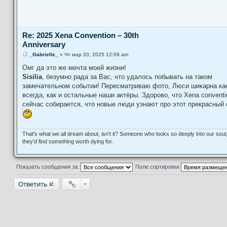
Re: 2025 Xena Convention – 30th
Anniversary
_Gabrielle_
»
Чт мар 20, 2025 12:09 am
С
о
Омг да это же мечта моей жизни!
о
Sisilia
, безумно рада за Вас, что удалось побывать на таком
б
щ
замечательном событии! Пересматриваю фото, Люси шикарна ка
е
всегда, как и остальные наши актёры. Здорово, что Xena conventi
н
и
сейчас собирается, что новые люди узнают про этот прекрасный
е
That's what we all dream about, isn't it? Someone who looks so deeply into our soul,
they'd find something worth dying for.
Показать сообщения за:
Поле сортировки
Ответить