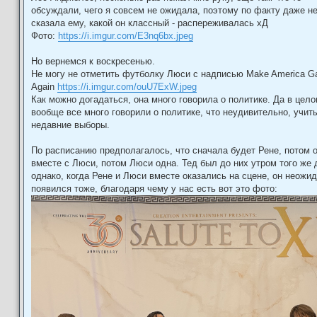
обсуждали, чего я совсем не ожидала, поэтому по факту даже н
сказала ему, какой он классный - распереживалась хД
Фото:
https://i.imgur.com/E3nq6bx.jpeg
Но вернемся к воскресенью.
Не могу не отметить футболку Люси с надписью Make America G
Again
https://i.imgur.com/ouU7ExW.jpeg
Как можно догадаться, она много говорила о политике. Да в цел
вообще все много говорили о политике, что неудивительно, учит
недавние выборы.
По расписанию предполагалось, что сначала будет Рене, потом 
вместе с Люси, потом Люси одна. Тед был до них утром того же 
однако, когда Рене и Люси вместе оказались на сцене, он неожи
появился тоже, благодаря чему у нас есть вот это фото: