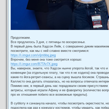
Продолжаем.
Все продлилось 3 дня, с пятницы по воскресенье.
В первый день была Хадсон Лейк, с совершенно диким макияжем,
посмотрите, как мы с ней славно вместе смотримся:
https://i.imgur.com/vljmbbq.jpeg
Впрочем, без меня она тоже смотрится хорошо:
https://i.imgur.com/B7TAr7X.jpeg
Вы, наверное, знаете, что Хадсон нынче упорота йогой, так что и
конвенции (за отдельную плату, так что я не ходила) она провод
какие-то йога-ретрит-сеансы, а на сцену вышла босиком. Страшны
Каллисто она делать отказалась, но на вопросы отвечала интере
Помимо нее, в первый день нас порадовали своим присутствием
актрисы, которые играли Афину и ее фаворитку (количество воп
про их отношения побило все возможные пределы).
В субботу я сачканула начало, чтобы посмотреть окрестности, но
подоспела как раз к конкурсу костюмов, чтобы увидеть, как побе