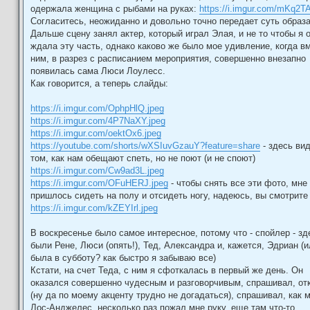
одержала женщина с рыбами на руках:
https://i.imgur.com/mKq2T
Согласитесь, неожиданно и довольно точно передает суть образ
Дальше сцену занял актер, который играл Элая, и не то чтобы я 
ждала эту часть, однако каково же было мое удивление, когда в
ним, в разрез с расписанием мероприятия, совершенно внезапно
появилась сама Люси Лоулесс.
Как говорится, а теперь слайды:
https://i.imgur.com/OphpHlQ.jpeg
https://i.imgur.com/4P7NaXY.jpeg
https://i.imgur.com/oektOx6.jpeg
https://youtube.com/shorts/wXSIuvGzauY?feature=share
- здесь вид
том, как нам обещают спеть, но не поют (и не споют)
https://i.imgur.com/Cw9ad3L.jpeg
https://i.imgur.com/OFuHERJ.jpeg
- чтобы снять все эти фото, мне
пришлось сидеть на полу и отсидеть ногу, надеюсь, вы смотрите
https://i.imgur.com/kZEYIrl.jpeg
В воскресенье было самое интересное, потому что - спойлер - зд
были Рене, Люси (опять!), Тед, Александра и, кажется, Эдриан (и
была в субботу? как быстро я забываю все)
Кстати, на счет Теда, с ним я сфоткалась в первый же день. Он
оказался совершенно чудесным и разговорчивым, спрашивал, от
(ну да по моему акценту трудно не догадаться), спрашивал, как 
Лос-Анджелес, несколько раз пожал мне руку, еще там что-то