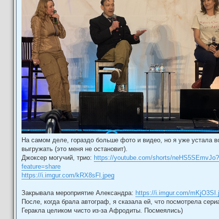
На самом деле, гораздо больше фото и видео, но я уже устала в
выгружать (это меня не остановит).
Джоксер могучий, трио:
https://youtube.com/shorts/neHS5SEmvJo?
feature=share
https://i.imgur.com/kRX8sFl.jpeg
Закрывала мероприятие Александра:
https://i.imgur.com/mKjO3SI.
После, когда брала автограф, я сказала ей, что посмотрела сери
Геракла целиком чисто из-за Афродиты. Посмеялись)