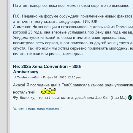
На этом, наверное, пока все, может потом еще что-то вспомню.
П.С. Недавно на форуме обсуждали привлечение новых фанатов,
этот счет я могу сказать следующее: ТИКТОК.
А именно: На конвенции я познакомилась с девочкой из Германии
которой 23 года, она впервые услышала про Зену два года назад
Увидела кусок из какой-то серии в тиктоке, заинтересовалась,
посмотрела весь сериал, и вот приехала на другой конец света д
спустя. Так что если мы хотим серьезно привлекать молодежь, н
пилить тиктоки или рилсы, такие дела.
Re: 2025 Xena Convention – 30th
Anniversary
TambourineGirl
»
Пт фев 07, 2025 12:16 pm
С
о
Ахаха! Я последние дни в Тви/Х зависала как-раз ради упроники
о
б
ностальгией
щ
Футболочку, что на Люси, кстати, дизайнила Jae Kim (Лао Ма)
е
н
и
е
`О, нет!!! У мишки глазик оторвался...`